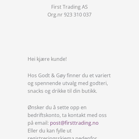
Hopp
First Trading AS
rett
Org.nr 923 310 037
til
innholdet
Hei kjære kunde!
Hos Godt & Gøy finner du et variert
og spennende utvalg med godteri,
snacks og drikke til din butikk.
Ønsker du å sette opp en
bedriftskonto, ta kontakt med oss
på email:
post@firsttrading.no
Eller du kan fylle ut
registreringsskjema nedenfor.